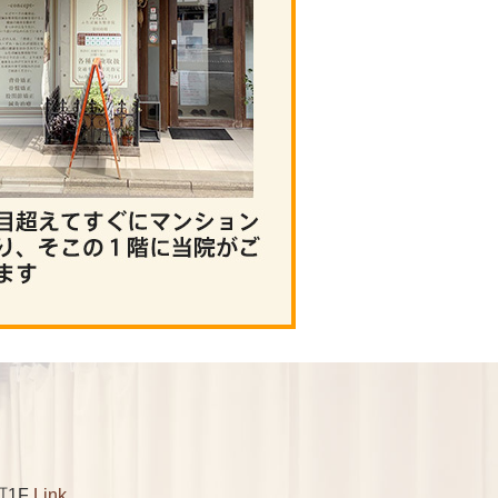
町1F
Link