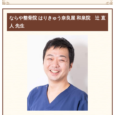
ならや整骨院 はりきゅう奈良屋 和泉院 辻 直
人 先生