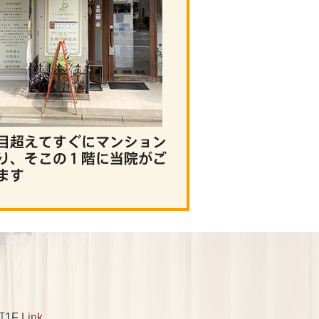
町1F
Link