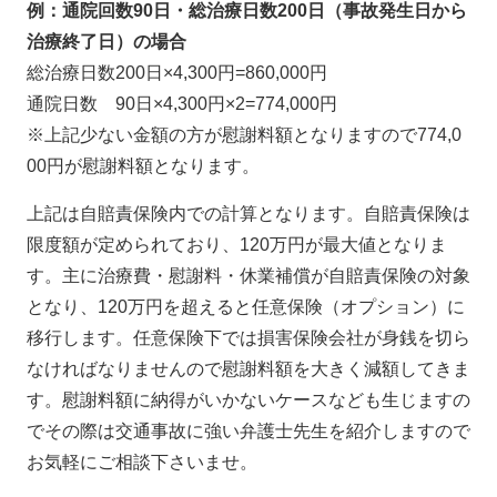
例：通院回数90日・総治療日数200日（事故発生日から
治療終了日）の場合
総治療日数200日×4,300円=860,000円
通院日数 90日×4,300円×2=774,000円
※上記少ない金額の方が慰謝料額となりますので774,0
00円が慰謝料額となります。
上記は自賠責保険内での計算となります。自賠責保険は
限度額が定められており、120万円が最大値となりま
す。主に治療費・慰謝料・休業補償が自賠責保険の対象
となり、120万円を超えると任意保険（オプション）に
移行します。任意保険下では損害保険会社が身銭を切ら
なければなりませんので慰謝料額を大きく減額してきま
す。慰謝料額に納得がいかないケースなども生じますの
でその際は交通事故に強い弁護士先生を紹介しますので
お気軽にご相談下さいませ。